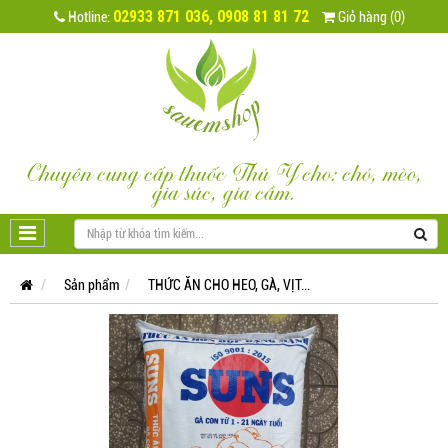
02933 871 036, 0908 81 81 72
Hotline:
Giỏ hàng (0)
Chuyên cung cấp thuốc Thú Y cho: chó, mèo,
gia súc, gia cầm.
Sản phẩm
THỨC ĂN CHO HEO, GÀ, VỊT...