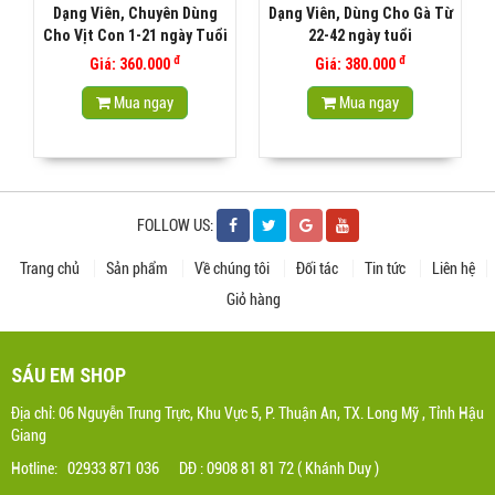
Dạng Viên, Chuyên Dùng
Dạng Viên, Dùng Cho Gà Từ
Cho Vịt Con 1-21 ngày Tuổi
22-42 ngày tuổi
đ
đ
Giá: 360.000
Giá: 380.000
Mua ngay
Mua ngay
FOLLOW US:
Trang chủ
Sản phẩm
Về chúng tôi
Đối tác
Tin tức
Liên hệ
Giỏ hàng
SÁU EM SHOP
Địa chỉ: 06 Nguyễn Trung Trực, Khu Vực 5, P. Thuận An, TX. Long Mỹ , Tỉnh Hậu
Giang
Hotline: 02933 871 036 DĐ : 0908 81 81 72 ( Khánh Duy )